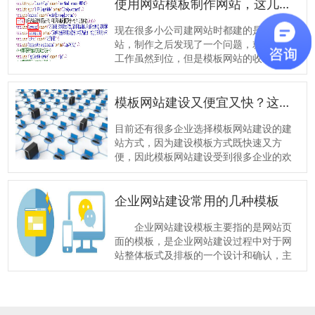
计的贵那么多?那么定制开发设计微信小程
使用网站
模板
制作网站，这几个地方一定要修改！
序价钱依据是什么呢?我们一起来了解一
下。
现在很多小公司建网站时都建的是模板网
站，制作之后发现了一个问题，就是优化
工作虽然到位，但是模板网站的收录情况
有点不尽人意。虽然深圳网站建设公司万
狼科技的小编不建议大家建模板网站，但
是既然已建成，又遇到了问题，小编也就
模板
网站建设又便宜又快？这些弊端你要了解
尽最大的力为大家答疑。
目前还有很多企业选择模板网站建设的建
站方式，因为建设模板方式既快速又方
便，因此模板网站建设受到很多企业的欢
迎。模板网站就是使用已经建设好的网站
模板来建设网站。其实万狼科技小编并不
建议企业都这样做，为什么呢?下面小编就
企业网站建设常用的几种
模板
为大家分析模板网站建设的弊端。
企业网站建设模板主要指的是网站页
面的模板，是企业网站建设过程中对于网
站整体板式及排板的一个设计和确认，主
要用于表现和突出网站的重点，同时美化
网站页面。网站模板在企业网站建设中起
到美化板面、突出重点、展现网站特色和
优