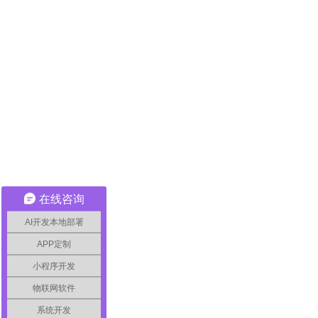
网站建设常见问题
网站SEO优化
网络营销推广
网站建设知识
万狼动态
企业简介
企业文化
在线咨询
AI开发本地部署
APP定制
小程序开发
物联网软件
系统开发