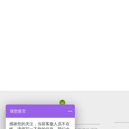
在线安全不仅要关乎将信息输入网站的消费者，拥有站点的企业
小，不会成为黑客的攻击目标。
请您留言
感谢您的关注，当前客服人员不在
网站开发前有什么准备工作