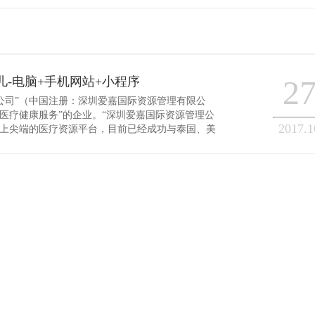
2
儿-电脑+手机网站+小程序
公司”（中国注册：深圳爱嘉国际资源管理有限公
医疗健康服务”的企业。“深圳爱嘉国际资源管理公
营销型网站建设
品牌网站建设
2017.1
际上尖端的医疗资源平台，目前已经成功与泰国、美
港）、中国（台湾）等国家和地区的尖端医疗机构建
服务在中国发展为国际化、亲民化，旨在为国内外广
高标准、专业透明的国际医疗
设
APP开发